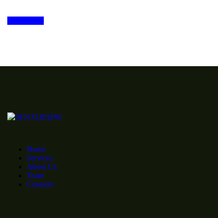
Learn More
Home
Services
About Us
Team
Contacts