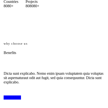
Countries
Projects
8
0
8
0
+
8
0
8
0
8
0
+
why choose us
Benefits
Dicta sunt explicabo. Nemo enim ipsam voluptatem quia voluptas
sit aspernaturaut odit aut fugit, sed quia consequuntur. Dicta sunt
explicabo.
View More