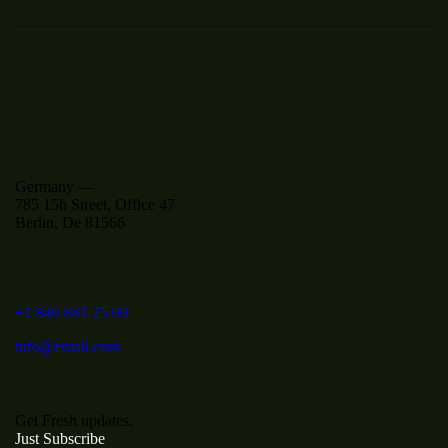
Germany —
785 15h Street, Office 47
Berlin, De 81566
+1 840 841 25 69
info@email.com
Get Fresh updates.
Just Subscribe