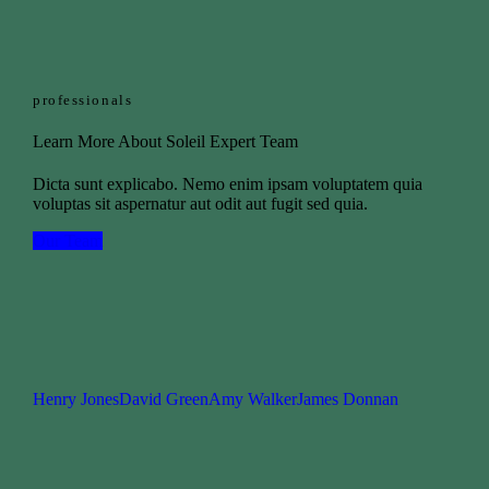
professionals
Learn More About Soleil Expert Team
Dicta sunt explicabo. Nemo enim ipsam voluptatem quia
voluptas sit aspernatur aut odit aut fugit sed quia.
Our Team
Henry Jones
David Green
Amy Walker
James Donnan