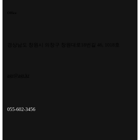
Office
경상남도 창원시 의창구 창원대로18번길 46, 1018호
agr@agr.kr
055-602-3456