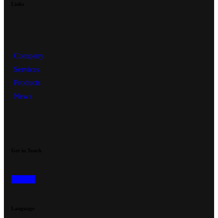
Links
Company
Services
Products
News
Get in Touch
Contact
Language