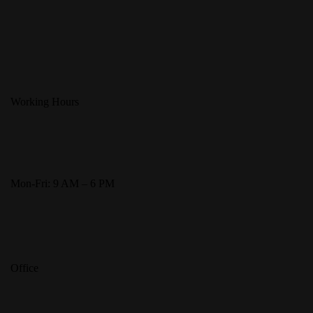
Working Hours
Mon-Fri: 9 AM – 6 PM
Office