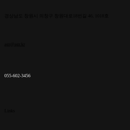
경상남도 창원시 의창구 창원대로18번길 46, 1018호
agr@agr.kr
055-602-3456
Links