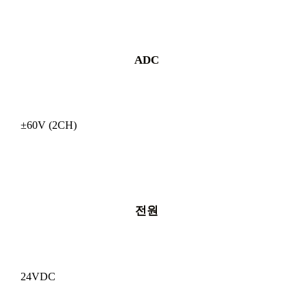
ADC
±60V (2CH)
전원
24VDC